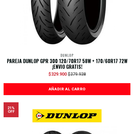
DUNLOP
PAREJA DUNLOP GPR 300 120/70R17 58W + 170/60R17 72W
¡ENVIO GRATIS!
$329.900
$379.938
AÑADIR AL CARRO
21%
OFF