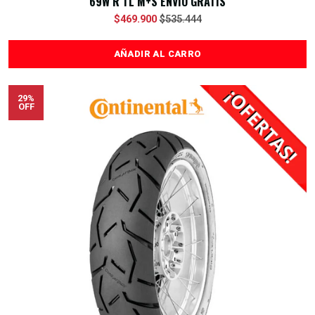
69W R TL M+S ENVÍO GRATIS
$469.900
$535.444
AÑADIR AL CARRO
29%
OFF