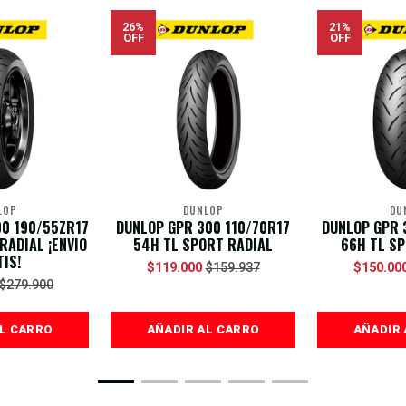
26%
21%
OFF
OFF
LOP
DUNLOP
DU
00 190/55ZR17
DUNLOP GPR 300 110/70R17
DUNLOP GPR 
RADIAL ¡ENVIO
54H TL SPORT RADIAL
66H TL SP
IS!
$119.000
$150.00
$159.937
$279.900
AL CARRO
AÑADIR AL CARRO
AÑADIR 