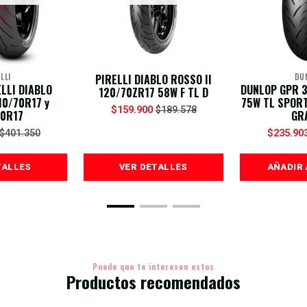
LLI
PIRELLI DIABLO ROSSO II
DU
LLI DIABLO
DUNLOP GPR 3
120/70ZR17 58W F TL D
10/70R17 y
75W TL SPORT
$159.900
$189.578
60R17
GR
$235.90
$401.350
TALLES
VER DETALLES
AÑADIR 
Puede que te interesen estos
Productos recomendados