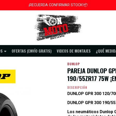
¡RECUERDA CONFIRMAR STOCK!📦
 (ENVÍO GRATIS)
PAREJA DUNLOP GPR 300 120/70R17 58W y 190/55ZR17 75W
OS
OFERTAS (ENVÍO GRATIS)
VIDEOS DE MONTAJES
¿QUÉ MEDID
DUNLOP
PAREJA DUNLOP GP
190/55ZR17 75W ¡E
DESCRIPCIÓN
DUNLOP GPR 300 120/70
DUNLOP GPR 300 190/5
Los
neumáticos Dunlop G