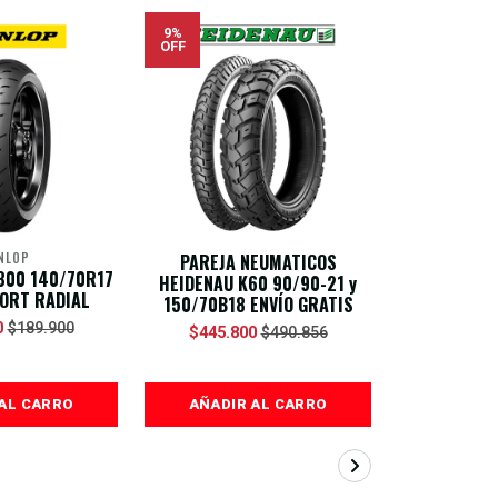
9%
12%
OFF
OFF
NLOP
PAREJA NEUMATICOS
DUNLOP GEOM
300 140/70R17
HEIDENAU K60 90/90-21 y
21 54R OF
ORT RADIAL
150/70B18 ENVÍO GRATIS
$95.90
0
$189.900
$445.800
$490.856
AL CARRO
AÑADIR AL CARRO
AÑADIR