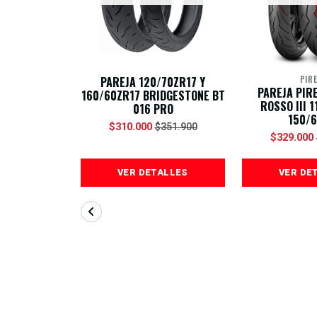
PAREJA 120/70ZR17 Y
PIRE
PAREJA PIRE
160/60ZR17 BRIDGESTONE BT
ROSSO III 1
016 PRO
150/
$310.000
$351.900
$329.000
VER DETALLES
VER DE