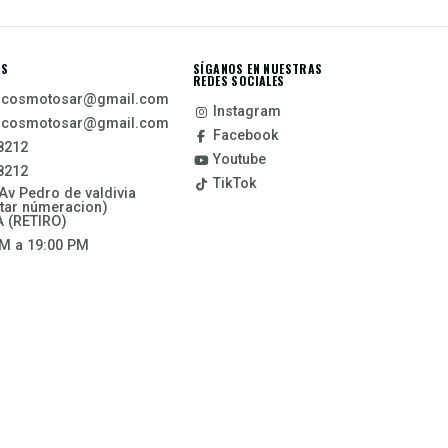
OS
SÍGANOS EN NUESTRAS
REDES SOCIALES
icosmotosar@gmail.com
Instagram
icosmotosar@gmail.com
Facebook
8212
Youtube
8212
TikTok
Av Pedro de valdivia
tar númeracion)
 (RETIRO)
M a 19:00 PM