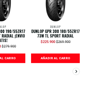
NLOP
DUNLOP
D
00 190/55ZR17
DUNLOP GPR 300 180/55ZR17
PAREJA DU
 RADIAL ¡ENVIO
73W TL SPORT RADIAL
120/70R17 
ATIS!
72W ¡EN
$225.900
$269.900
3
$329.9
$279.900
AL CARRO
AÑADIR AL CARRO
AÑADIR