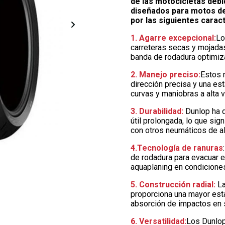
de las motocicletas debi
diseñados para motos dep
por las siguientes caract
1. Agarre excepcional:
Lo
carreteras secas y mojada
banda de rodadura optimiz
2. Manejo preciso:
Estos 
dirección precisa y una est
curvas y maniobras a alta 
3. Durabilidad:
Dunlop ha 
útil prolongada, lo que si
con otros neumáticos de al
4.Tecnología de ranuras
de rodadura para evacuar e
aquaplaning en condiciones
5. Construcción radial:
La
proporciona una mayor esta
absorción de impactos en s
6. Versatilidad:
Los Dunlop