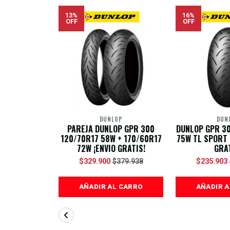
13%
16%
OFF
OFF
DUNLOP
DUN
PAREJA DUNLOP GPR 300
DUNLOP GPR 3
120/70R17 58W + 170/60R17
75W TL SPORT 
72W ¡ENVIO GRATIS!
GRAT
$329.900
$235.903
$379.938
AÑADIR AL CARRO
AÑADIR 