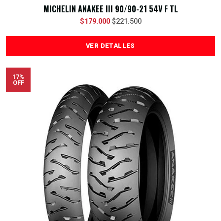
MICHELIN ANAKEE III 90/90-21 54V F TL
$179.000
$221.500
VER DETALLES
17%
OFF