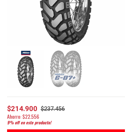
$214.900
$237.456
Ahorro:
$22.556
9
% off en este producto!